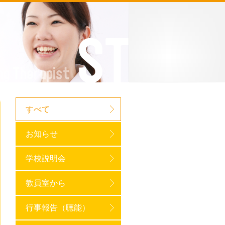
すべて
お知らせ
学校説明会
教員室から
行事報告（聴能）